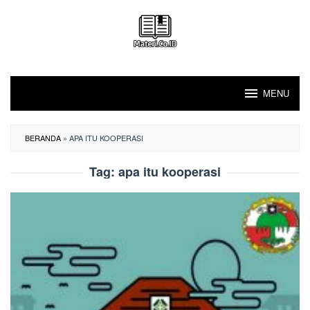
Loncat
ke
konten
MENU
BERANDA
»
APA ITU KOOPERASI
Tag:
apa itu kooperasi