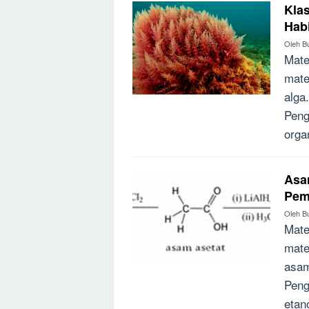
Klas
Hab
Oleh
B
Mate
mate
alga
Peng
orga
Asam
Pem
Oleh
B
Mate
mate
asam
Peng
etan