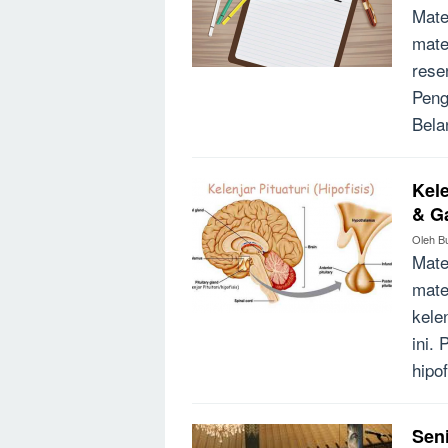
Mate
mate
rese
Peng
Bela
Kele
& G
Oleh
B
Mate
mate
kele
ini. 
hipo
Seni