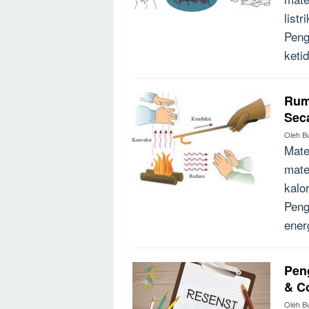
list
Penge
keti
Rum
Sec
Oleh
B
Mate
mate
kalo
Peng
ener
Peng
& C
Oleh
B