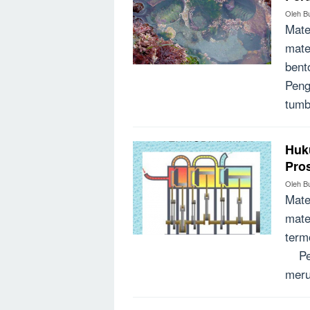
Oleh
B
Mate
mate
bent
Peng
tumb
Huk
Pro
Oleh
B
Mate
mate
term
Peng
meru