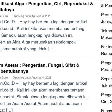
ifikasi Alga : Pengertian, Ciri, Reproduksi &
& Pe
itatnya
Perse
u Guru
Diposting pada
Agustus 4, 2026
Jenis
ri.Co.ID – Hay hay bertemu lagi dengan artikel
ri.co.id . Kali ini kita akan membahas tentang
Tekan
. Simak ulasan lengkap nya dibawah ini.
Meka
ertian Alga Alga merupakan sekelompok
Fakto
nisme autotrof yang tidak […]
Rumus
Penge
 Asetat : Pengertian, Fungsi, Sifat &
Perat
bentukannya
u Guru
Diposting pada
Agustus 4, 2026
Sepak
ri.Co.ID – Hay hay bertemu lagi dengan artikel
Tekni
ri.co.id . Kali ini kita akan membahas tentang
Penge
 asetat. Simak ulasan lengkap nya dibawah ini.
Ciri,
ertian Asam Asetat Asam asetat atau asam
oat […]
Fungsi