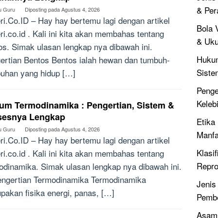
& Per
u Guru
Diposting pada
Agustus 4, 2026
ri.Co.ID – Hay hay bertemu lagi dengan artikel
Bola V
ri.co.id . Kali ini kita akan membahas tentang
& Uku
os. Simak ulasan lengkap nya dibawah ini.
Hukum
ertian Bentos Bentos ialah hewan dan tumbuh-
Siste
uhan yang hidup […]
Penger
Keleb
um Termodinamika : Pengertian, Sistem &
sesnya Lengkap
Etika 
u Guru
Diposting pada
Agustus 4, 2026
Manfa
ri.Co.ID – Hay hay bertemu lagi dengan artikel
Klasif
ri.co.id . Kali ini kita akan membahas tentang
Repro
odinamika. Simak ulasan lengkap nya dibawah ini.
ertian Termodinamika Termodinamika
Jenis
pakan fisika energi, panas, […]
Pembe
Asam 