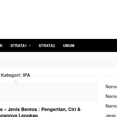
K
STRATA1
STRATA2
UMUM
Kategori:
IPA
Norma
Norma
Norm
s – Jenis Bentos : Pengertian, Ciri &
anannya Lengkap
Jenis