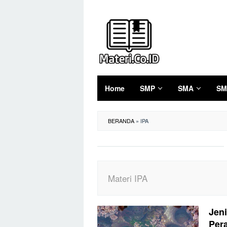
Loncat
ke
konten
Home
SMP
SMA
SM
BERANDA
»
IPA
Materi IPA
Jeni
Per