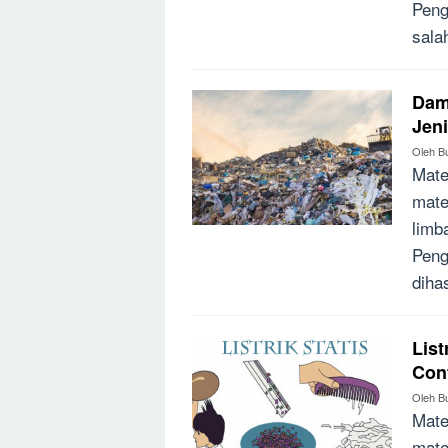
Peng
sala
Damp
Jen
Oleh
B
Mate
mate
limb
Peng
diha
List
Con
Oleh
B
Mate
mate