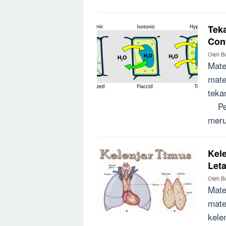
Teka
Con
Oleh
B
Mate
mate
teka
Peng
meru
Kele
Let
Oleh
B
Mate
mate
kele