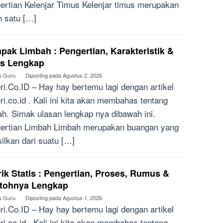
ertian Kelenjar Timus Kelenjar timus merupakan
h satu […]
ak Limbah : Pengertian, Karakteristik &
is Lengkap
u Guru
Diposting pada
Agustus 2, 2026
ri.Co.ID – Hay hay bertemu lagi dengan artikel
ri.co.id . Kali ini kita akan membahas tentang
ah. Simak ulasan lengkap nya dibawah ini.
ertian Limbah Limbah merupakan buangan yang
silkan dari suatu […]
rik Statis : Pengertian, Proses, Rumus &
tohnya Lengkap
u Guru
Diposting pada
Agustus 1, 2026
ri.Co.ID – Hay hay bertemu lagi dengan artikel
ri.co.id . Kali ini kita akan membahas tentang