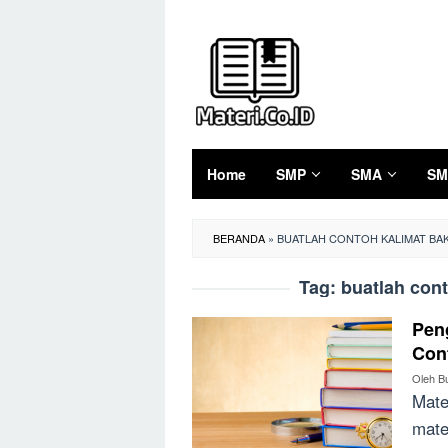
Loncat
ke
konten
Home
SMP
SMA
SM
BERANDA
»
BUATLAH CONTOH KALIMAT BAK
Tag:
buatlah cont
Peng
Con
Oleh
B
Mate
mate