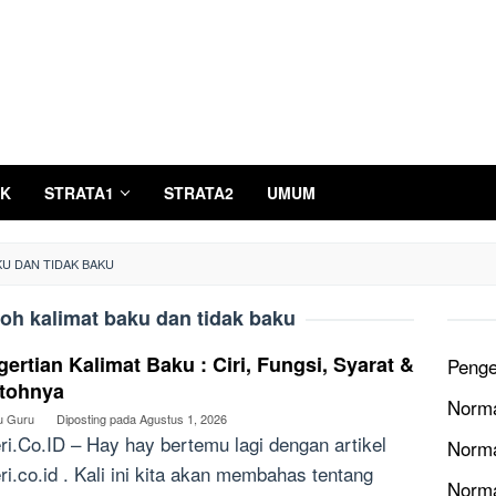
K
STRATA1
STRATA2
UMUM
U DAN TIDAK BAKU
oh kalimat baku dan tidak baku
ertian Kalimat Baku : Ciri, Fungsi, Syarat &
Penge
tohnya
Norma
u Guru
Diposting pada
Agustus 1, 2026
ri.Co.ID – Hay hay bertemu lagi dengan artikel
Norma
ri.co.id . Kali ini kita akan membahas tentang
Norm