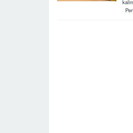
kali
Peng