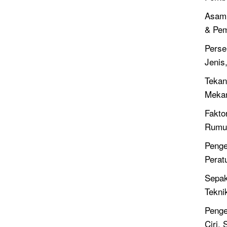
Asam 
& Pe
Perse
Jenis
Tekan
Meka
Fakto
Rumus
Penge
Perat
Sepak
Tekni
Penge
Ciri,