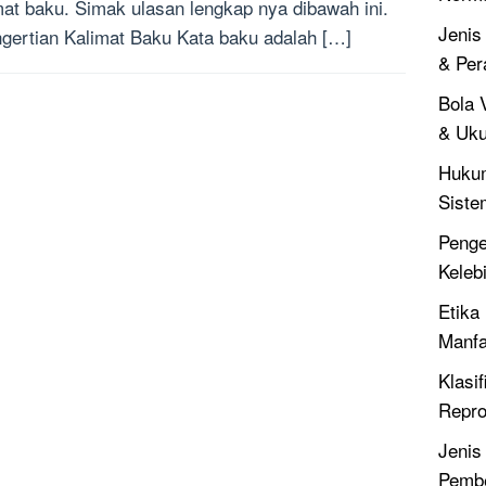
mat baku. Simak ulasan lengkap nya dibawah ini.
Jenis
ertian Kalimat Baku Kata baku adalah […]
& Per
Bola V
& Uku
Hukum
Siste
Penger
Keleb
Etika 
Manfa
Klasif
Repro
Jenis
Pembe