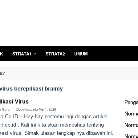
K
STRATA1
STRATA2
UMUM
NLY
virus bereplikasi brainly
ikasi Virus
Penge
u Guru
Diposting pada
Mei 1, 2026
Norma
ri.Co.ID – Hay hay bertemu lagi dengan artikel
ri.co.id . Kali ini kita akan membahas tentang
Norma
ikasi virus. Simak ulasan lengkap nya dibawah ini.
Norm