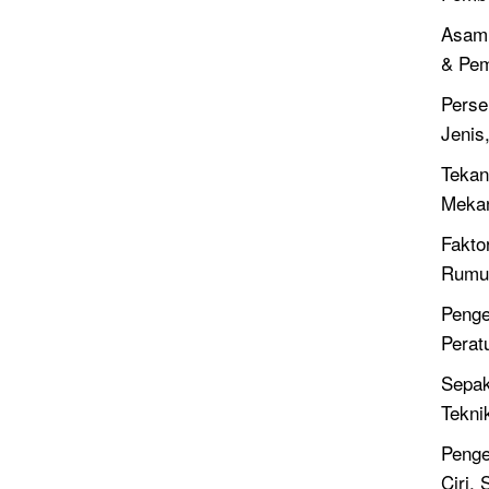
Asam 
& Pe
Perse
Jenis
Tekan
Meka
Fakto
Rumus
Penge
Perat
Sepak
Tekni
Penge
Ciri,