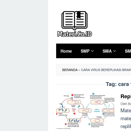
Loncat
ke
konten
Home
SMP
SMA
SM
BERANDA
»
CARA VIRUS BEREPLIKASI BRAI
Tag:
cara 
Repl
Oleh
B
Mate
mate
repl