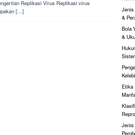
ertian Replikasi Virus Replikasi virus
Jenis
pakan […]
& Per
Bola V
& Uku
Hukum
Siste
Penger
Keleb
Etika 
Manfa
Klasif
Repro
Jenis
Pembe