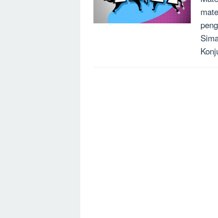
mate
peng
Sima
Konj