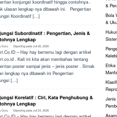
ertian konjungsi koordinatif hingga contohnya .
& Per
k ulasan lengkap nya dibawah ini. Pengertian
Bola V
ungsi Koordinatif […]
& Uku
Hukum
ungsi Subordinatif : Pengertian, Jenis &
Siste
tohnya Lengkap
u Guru
Diposting pada
Juli 26, 2026
Penger
ri.Co.ID – Hay hay bertemu lagi dengan artikel
Keleb
ri.co.id . Kali ini kita akan membahas tentang
Etika 
ertian poster sampai jenis – jenis poster . Simak
Manfa
an lengkap nya dibawah ini Pengertian
ungsi […]
Klasif
Repro
ungsi Korelatif : Ciri, Kata Penghubung &
Jenis
tohnya Lengkap
Pembe
u Guru
Diposting pada
Juli 24, 2026
Asam 
ri.Co.ID – Hay hay bertemu lagi dengan artikel