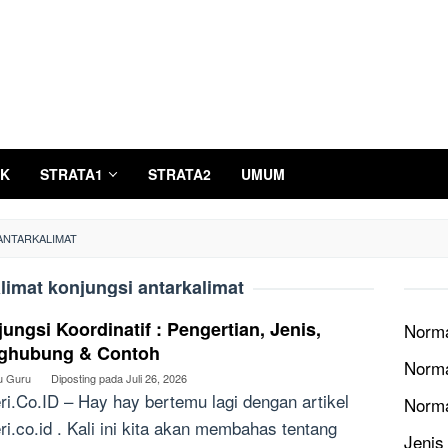
K
STRATA1
STRATA2
UMUM
ANTARKALIMAT
limat konjungsi antarkalimat
ungsi Koordinatif : Pengertian, Jenis,
Norma
ghubung & Contoh
Norma
u Guru
Diposting pada
Juli 26, 2026
ri.Co.ID – Hay hay bertemu lagi dengan artikel
Norm
ri.co.id . Kali ini kita akan membahas tentang
Jenis