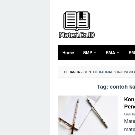
Loncat
ke
konten
Home
SMP
SMA
SM
BERANDA
»
CONTOH KALIMAT KONJUNGSI 
Tag:
contoh ka
Konj
Pen
Oleh
B
Mate
mate