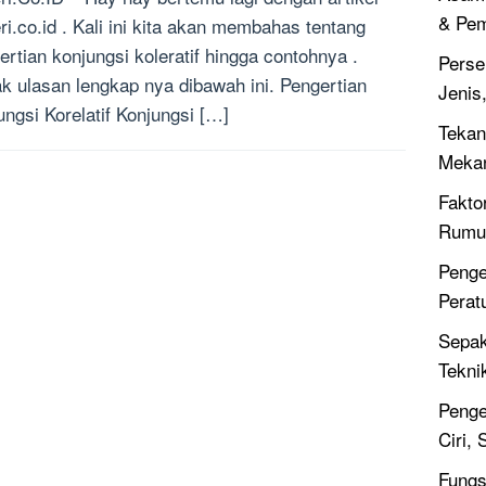
& Pe
ri.co.id . Kali ini kita akan membahas tentang
ertian konjungsi koleratif hingga contohnya .
Perse
k ulasan lengkap nya dibawah ini. Pengertian
Jenis
ungsi Korelatif Konjungsi […]
Tekan
Meka
Fakto
Rumus
Penge
Perat
Sepak
Tekni
Penge
Ciri,
Fungsi