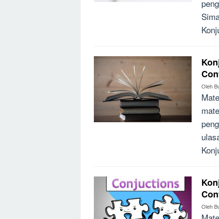
peng
Sima
Konj
Konj
Con
Oleh
B
Mate
mate
peng
ulas
Konj
Konj
Con
Oleh
B
Mate