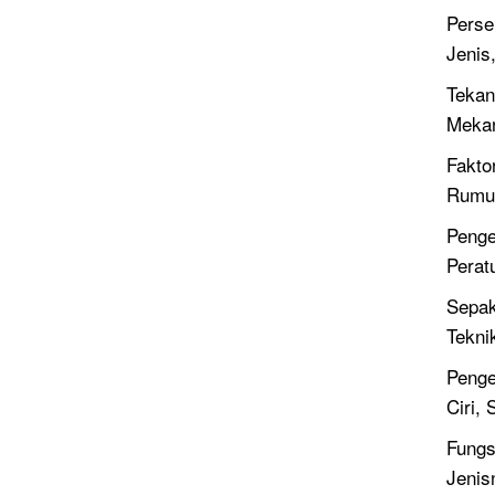
Perse
Jenis
Tekan
Meka
Fakto
Rumus
Penge
Perat
Sepak
Tekni
Penge
Ciri,
Fungsi
Jenis