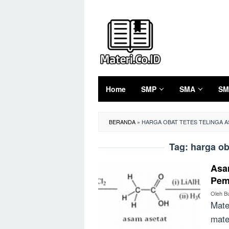
Loncat
ke
konten
Home
SMP
SMA
SM
BERANDA
»
HARGA OBAT TETES TELINGA A
Tag:
harga ob
Asam
Pem
Oleh
B
Mate
mate