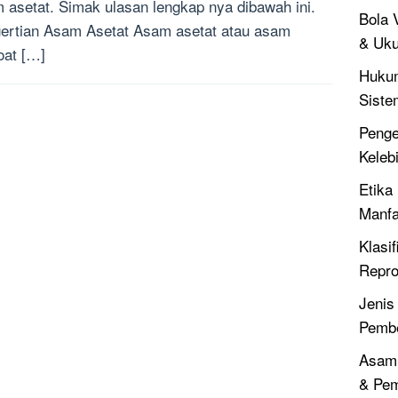
 asetat. Simak ulasan lengkap nya dibawah ini.
Bola V
ertian Asam Asetat Asam asetat atau asam
& Uku
oat […]
Hukum
Siste
Penger
Keleb
Etika 
Manfa
Klasif
Repro
Jenis
Pembe
Asam 
& Pe