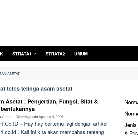
K
STRATA1
STRATA2
UMUM
SAM ASETAT
at tetes telinga asam asetat
 Asetat : Pengertian, Fungsi, Sifat &
Norma
bentukannya
Norm
u Guru
Diposting pada
Agustus 4, 2026
ri.Co.ID – Hay hay bertemu lagi dengan artikel
Jenis
ri.co.id . Kali ini kita akan membahas tentang
& Per