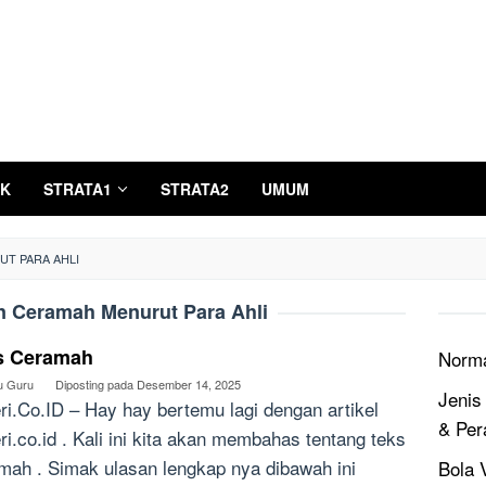
K
STRATA1
STRATA2
UMUM
T PARA AHLI
n Ceramah Menurut Para Ahli
s Ceramah
Norm
u Guru
Diposting pada
Desember 14, 2025
Jenis
ri.Co.ID – Hay hay bertemu lagi dengan artikel
& Per
ri.co.id . Kali ini kita akan membahas tentang teks
mah . Simak ulasan lengkap nya dibawah ini
Bola V