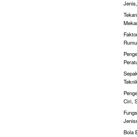
Jenis
Tekan
Meka
Fakto
Rumus
Penge
Perat
Sepak
Tekni
Penge
Ciri,
Fungsi
Jenis
Bola 