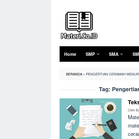
Loncat
ke
konten
Home
SMP
SMA
SM
BERANDA
»
PENGERTIAN CERAMAH MENURU
Tag:
Pengertia
Tek
Oleh
B
Mate
mate
cera