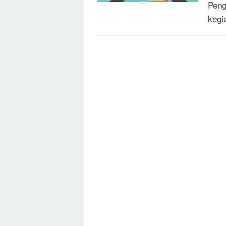
Peng
kegi