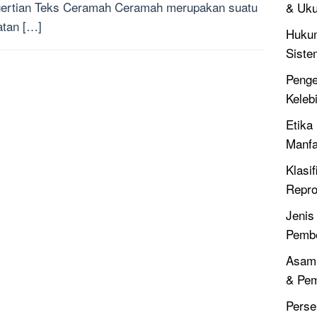
ertian Teks Ceramah Ceramah merupakan suatu
& Uku
atan […]
Hukum
Siste
Penger
Keleb
Etika 
Manfa
Klasif
Repro
Jenis
Pembe
Asam 
& Pe
Perse