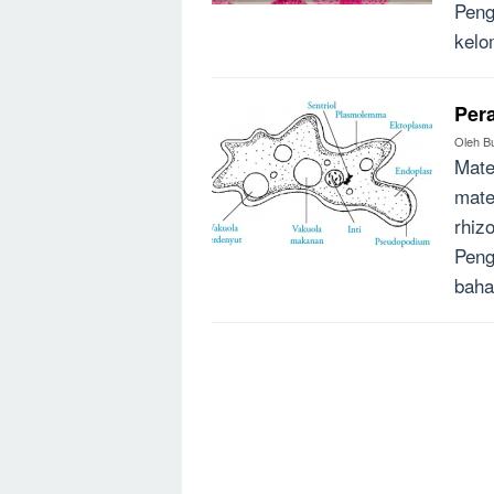
Peng
kelo
Per
Oleh
B
Mate
mate
rhiz
Peng
baha