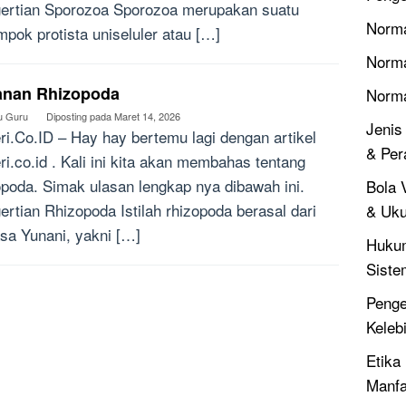
ertian Sporozoa Sporozoa merupakan suatu
Norma
mpok protista uniseluler atau […]
Norma
anan Rhizopoda
Norm
u Guru
Diposting pada
Maret 14, 2026
Jenis
ri.Co.ID – Hay hay bertemu lagi dengan artikel
& Per
ri.co.id . Kali ini kita akan membahas tentang
opoda. Simak ulasan lengkap nya dibawah ini.
Bola V
ertian Rhizopoda Istilah rhizopoda berasal dari
& Uku
sa Yunani, yakni […]
Hukum
Siste
Penger
Keleb
Etika 
Manfa