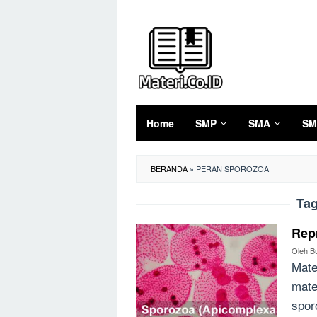
Loncat
ke
konten
Home
SMP
SMA
SM
BERANDA
»
PERAN SPOROZOA
Ta
Rep
Oleh
B
Mate
mate
spor