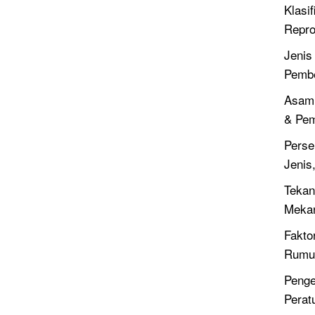
Klasif
Repro
Jenis
Pembe
Asam 
& Pe
Perse
Jenis
Tekan
Meka
Fakto
Rumus
Penge
Perat