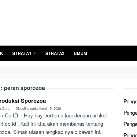
K
STRATA1
STRATA2
UMUM
g:
peran sporozoa
roduksi Sporozoa
Penge
u Guru
Diposting pada
Maret 15, 2026
Penge
ri.Co.ID – Hay hay bertemu lagi dengan artikel
ri.co.id . Kali ini kita akan membahas tentang
Penge
ozoa. Simak ulasan lengkap nya dibawah ini.
Penge