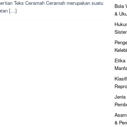
ertian Teks Ceramah Ceramah merupakan suatu
Bola V
atan […]
& Uku
Hukum
Siste
Penger
Keleb
Etika 
Manfa
Klasif
Repro
Jenis
Pembe
Asam 
& Pe