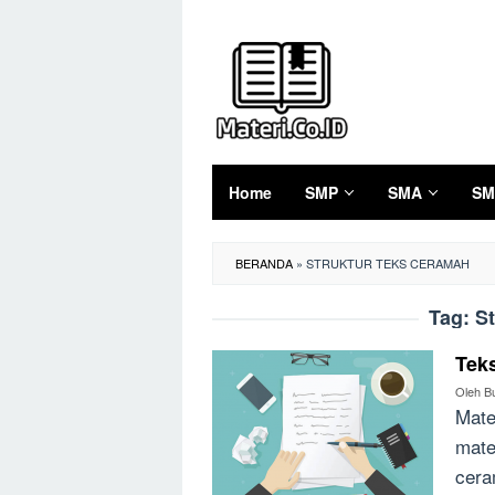
Loncat
ke
konten
Home
SMP
SMA
SM
BERANDA
»
STRUKTUR TEKS CERAMAH
Tag:
S
Tek
Oleh
B
Mate
mate
cera