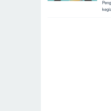
Peng
kegi