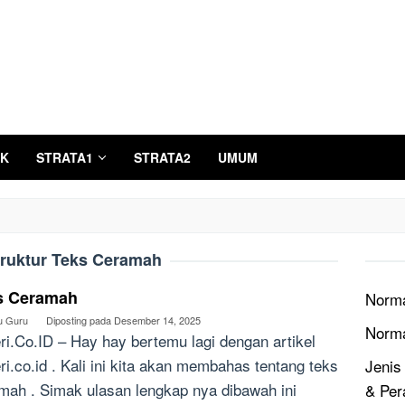
K
STRATA1
STRATA2
UMUM
truktur Teks Ceramah
s Ceramah
Norma
u Guru
Diposting pada
Desember 14, 2025
Norm
ri.Co.ID – Hay hay bertemu lagi dengan artikel
ri.co.id . Kali ini kita akan membahas tentang teks
Jenis
mah . Simak ulasan lengkap nya dibawah ini
& Per