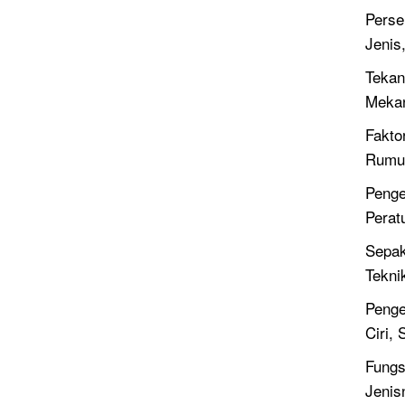
Perse
Jenis
Tekan
Meka
Fakto
Rumus
Penge
Perat
Sepak
Tekni
Penge
Ciri,
Fungsi
Jenis