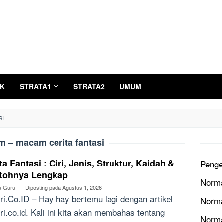
K
STRATA1
STRATA2
UMUM
SI
 – macam cerita fantasi
ta Fantasi : Ciri, Jenis, Struktur, Kaidah &
Penge
tohnya Lengkap
Norma
u Guru
Diposting pada
Agustus 1, 2026
ri.Co.ID – Hay hay bertemu lagi dengan artikel
Norma
ri.co.id. Kali ini kita akan membahas tentang
Norm