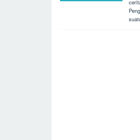
ceri
Peng
suat