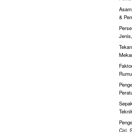
Asam 
& Pe
Perse
Jenis
Tekan
Meka
Fakto
Rumus
Penge
Perat
Sepak
Tekni
Penge
Ciri,