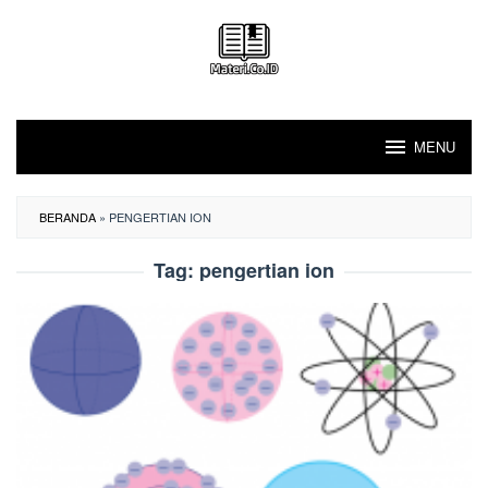
Loncat
ke
konten
MENU
BERANDA
»
PENGERTIAN ION
Tag:
pengertian ion