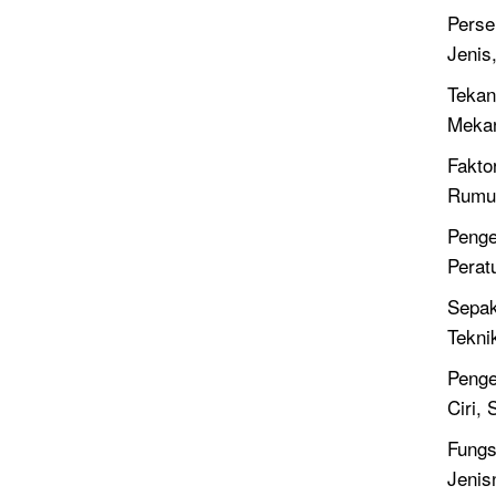
Perse
Jenis
Tekan
Meka
Fakto
Rumus
Penge
Perat
Sepak
Tekni
Penge
Ciri,
Fungsi
Jenis