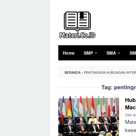
Loncat
ke
konten
Home
SMP
SMA
SM
BERANDA
»
PENTINGNYA HUBUNGAN INTE
Tag:
penting
Hubu
Mac
Oleh
I
Mate
kese