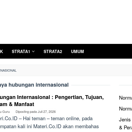
K
STRATA1
STRATA2
UMUM
RNASIONAL
nya hubungan internasional
ngan Internasional : Pengertian, Tujuan,
Norma
am & Manfaat
Norm
bu Guru
Diposting pada
Juli 27, 2026
ri.Co.ID – Hai teman – teman online, pada
Jenis
mpatan kali ini Materi.Co.ID akan membahas
& Per