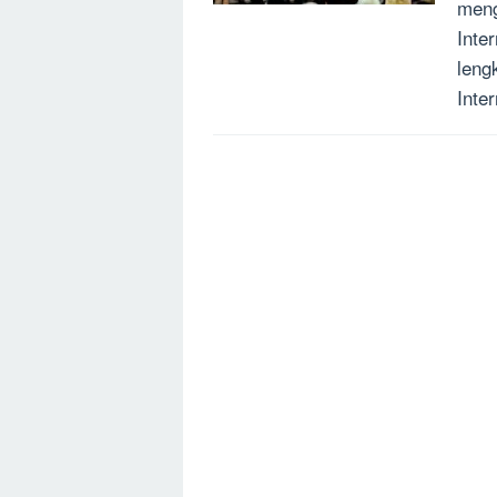
meng
Inte
leng
Inte