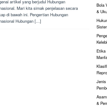
enai artikel yang berjudul Hubungan
Bola V
rnasional. Mari kita simak penjelasan secara
& Uku
kap di bawah ini. Pengertian Hubungan
Hukum
rnasional Hubungan […]
Siste
Penger
Keleb
Etika 
Manfa
Klasif
Repro
Jenis
Pembe
Asam 
& Pe