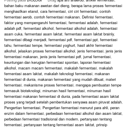
bahan baku makanan awetan dari dieng
,
berapa lama proses fermentasi
menghasilkan etanol
,
cara fermentasi
,
ciri ciri fermentasi
,
contoh
fermentasi aerob
,
contoh fermentasi makanan
,
Definisi fermentasi
,
faktor yang mempengaruhi fermentasi
,
fermentasi adalah
,
fermentasi
adalah pdf
,
fermentasi alkohol
,
fermentasi alkohol adalah
,
fermentasi
asam cuka
,
fermentasi asam laktat
,
fermentasi asam laktat brainly
,
fermentasi dibagi menjadi
,
fermentasi pdf
,
fermentasi ppt
,
fermentasi
tahu
,
fermentasi tempe
,
fermentasi yoghurt
,
hasil akhir fermentasi
alkohol
,
jelaskan proses fermentasi alkohol
,
jenis fermentasi
,
jenis jenis
fermentasi makanan
,
jenis jenis fermentasi pdf
,
jurnal fermentasi
,
keuntungan dan kerugian fermentasi spontan
,
laporan fermentasi
alkohol
,
macam macam fermentasi
,
makalah fermentasi
,
makalah
fermentasi asam laktat
,
makalah teknologi fermentasi
,
makanan
fermentasi di dunia
,
makanan fermentasi yang mudah dibuat
,
materi
fermentasi
,
mekanisme proses fermentasi
,
mengapa pembuatan tempe
termasuk bioteknologi
,
minuman hasil fermentasi
,
minuman hasil
fermentasi makanan fermentasi di dunia
,
pada fermentasi asam laktat
proses yang terjadi setelah pembentukan senyawa asam piruvat adalah
,
Pengertian fermentasi
,
Pengertian fermentasi menurut para ahli
,
peran
enzim dalam fermentasi
,
perbedaan fermentasi alkohol dan asam laktat
,
perbedaan fermentasi tradisional dan modern
,
pertanyaan tentang
fermentasi
,
pertanyaan tentang fermentasi asam laktat
,
prinsip