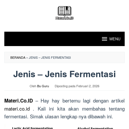
Loncat
ke
konten
MENU
BERANDA
»
JENIS – JENIS FERMENTASI
Jenis – Jenis Fermentasi
Oleh
Bu Guru
Diposting pada
Februari 2, 2026
– Hay hay bertemu lagi dengan artikel
Materi.Co.ID
materi.co.id
. Kali ini kita akan membahas tentang
fermentasi. Simak ulasan lengkap nya dibawah ini.