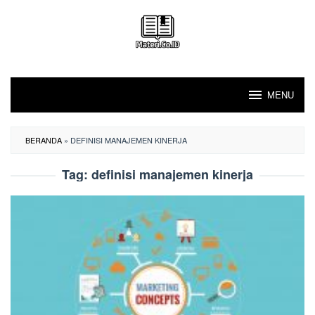
Loncat
ke
konten
MENU
BERANDA
»
DEFINISI MANAJEMEN KINERJA
Tag:
definisi manajemen kinerja