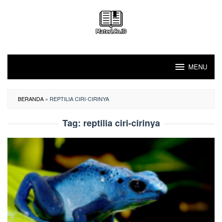
Loncat
ke
konten
MENU
BERANDA
»
REPTILIA CIRI-CIRINYA
Tag:
reptilia ciri-cirinya