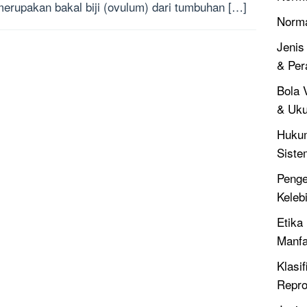
 merupakan bakal biji (ovulum) dari tumbuhan […]
Norm
Jenis
& Per
Bola V
& Uku
Hukum
Siste
Penger
Keleb
Etika 
Manfa
Klasif
Repro