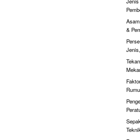
Jenis
Pembe
Asam 
& Pe
Perse
Jenis
Tekan
Meka
Fakto
Rumus
Penge
Perat
Sepak
Tekni