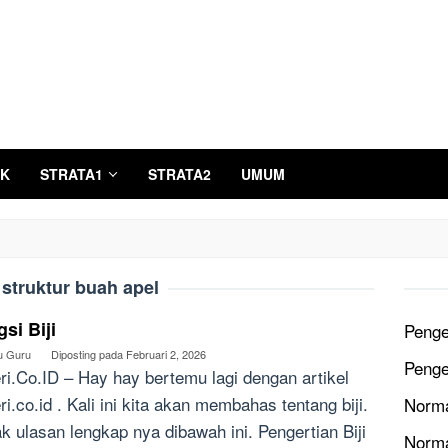
K
STRATA1
STRATA2
UMUM
:
struktur buah apel
si Biji
Penge
u Guru
Diposting pada
Februari 2, 2026
Penge
ri.Co.ID – Hay hay bertemu lagi dengan artikel
ri.co.id . Kali ini kita akan membahas tentang biji.
Norma
k ulasan lengkap nya dibawah ini. Pengertian Biji
Norma