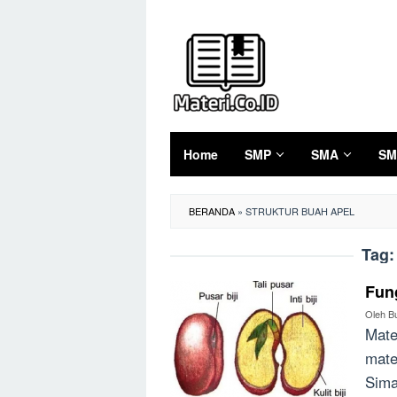
Loncat
ke
konten
Home
SMP
SMA
SM
BERANDA
»
STRUKTUR BUAH APEL
Tag
Fung
Oleh
B
Mate
mate
Sima