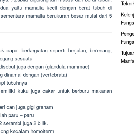
Tekni
dua yaitu mamalia kecil dengan berat tubuh di
Kelen
 sementara mamalia berukuran besar mulai dari 5
Fungs
Penge
Fungs
k dapat berkegiatan seperti berjalan, berenang,
Tujua
egang sesuatu
Manfa
 disebut juga dengan (glandula mammae)
ng dinamai dengan (vertebrata)
upi tubuhnya
memiliki kuku juga cakar untuk berburu makanan
eri dan juga gigi graham
lah paru – paru
 serambi juga 2 bilik.
olong kedalam homoiterm