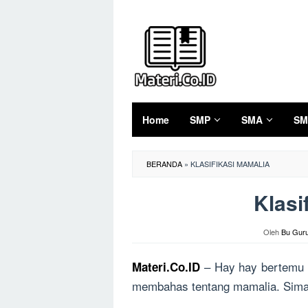
Loncat
ke
konten
Home
SMP
SMA
SM
BERANDA
»
KLASIFIKASI MAMALIA
Klasi
Oleh
Bu Gur
– Hay hay bertemu l
Materi.Co.ID
membahas tentang mamalia. Simak