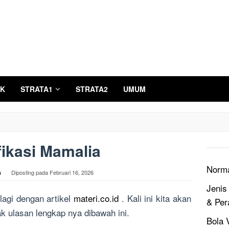
K
STRATA1
STRATA2
UMUM
fikasi Mamalia
Norm
u
Diposting pada
Februari 16, 2026
Jenis
agi dengan artikel
materi.co.id
. Kali ini kita akan
& Per
 ulasan lengkap nya dibawah ini.
Bola V