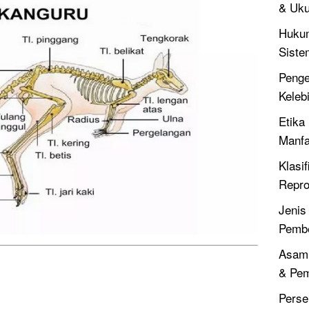
& Uku
Hukum
Siste
Penger
Keleb
Etika 
Manfa
Klasif
Repro
Jenis
Pembe
Asam 
& Pe
Perse