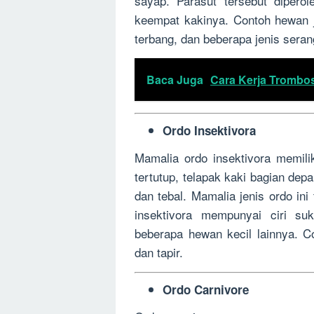
sayap. Parasut tersebut dipero
keempat kakinya. Contoh hewan j
terbang, dan beberapa jenis seran
Baca Juga
Cara Kerja Trombos
Ordo Insektivora
Mamalia ordo insektivora memilik
tertutup, telapak kaki bagian de
dan tebal. Mamalia jenis ordo ini
insektivora mempunyai ciri su
beberapa hewan kecil lainnya. Co
dan tapir.
Ordo Carnivore