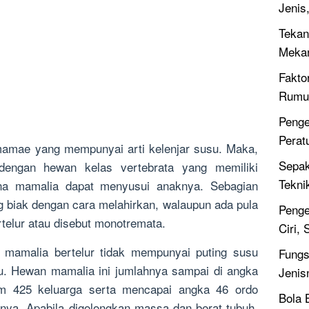
Jenis
Tekan
Meka
Fakto
Rumus
Penge
Perat
mamae yang mempunyai arti kelenjar susu. Maka,
Sepak
dengan hewan kelas vertebrata yang memiliki
Tekni
tina mamalia dapat menyusui anaknya. Sebagian
biak dengan cara melahirkan, walaupun ada pula
Penge
elur atau disebut monotremata.
Ciri,
mamalia bertelur tidak mempunyai puting susu
Fungsi
usu. Hewan mamalia ini jumlahnya sampai di angka
Jenis
am 425 keluarga serta mencapai angka 46 ordo
Bola 
ahnya. Apabila digolongkan massa dan berat tubuh,