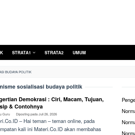
K
STRATA1
STRATA2
UMUM
SI BUDAYA POLITIK
isme sosialisasi budaya politik
ertian Demokrasi : Ciri, Macam, Tujuan,
Penge
nsip & Contohnya
Norma
bu Guru
Diposting pada
Juli 26, 2026
ri.Co.ID – Hai teman – teman online, pada
Norma
mpatan kali ini Materi.Co.ID akan membahas
Norm