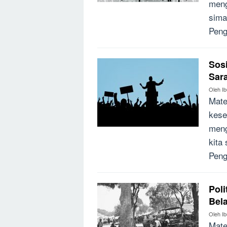
meng
sima
Peng
Sosi
Sar
Oleh
I
Mate
kese
meng
kita
Peng
Poli
Bel
Oleh
I
Mate