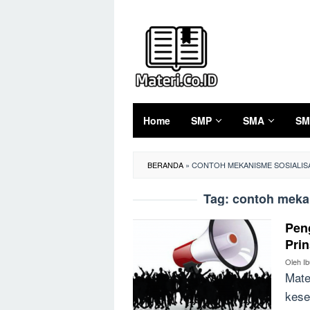
Loncat
ke
konten
Home
SMP
SMA
SM
BERANDA
»
CONTOH MEKANISME SOSIALISA
Tag:
contoh mekan
Peng
Pri
Oleh
I
Mate
kese