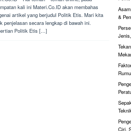
mpatan kali ini Materi.Co.ID akan membahas
Asam 
enai artikel yang berjudul Politik Etis. Mari kita
& Pe
k penjelasan secara lengkap di bawah ini.
Perse
ertian Politik Etis […]
Jenis
Tekan
Meka
Fakto
Rumus
Penge
Perat
Sepak
Tekni
Penge
Ciri,