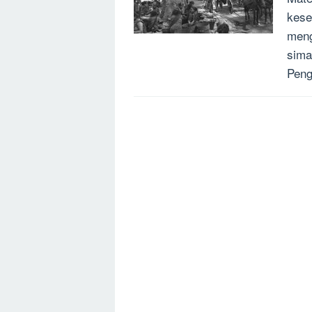
kese
meng
sima
Peng