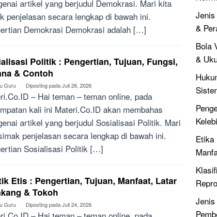
enai artikel yang berjudul Demokrasi. Mari kita
Jenis
k penjelasan secara lengkap di bawah ini.
& Per
ertian Demokrasi Demokrasi adalah […]
Bola V
& Uku
alisasi Politik : Pengertian, Tujuan, Fungsi,
ana & Contoh
Hukum
bu Guru
Diposting pada
Juli 26, 2026
Siste
ri.Co.ID – Hai teman – teman online, pada
Penger
mpatan kali ini Materi.Co.ID akan membahas
Keleb
enai artikel yang berjudul Sosialisasi Politik. Mari
 simak penjelasan secara lengkap di bawah ini.
Etika 
ertian Sosialisasi Politik […]
Manfa
Klasif
tik Etis : Pengertian, Tujuan, Manfaat, Latar
Repro
akang & Tokoh
Jenis
bu Guru
Diposting pada
Juli 24, 2026
Pembe
ri.Co.ID – Hai teman – teman online, pada