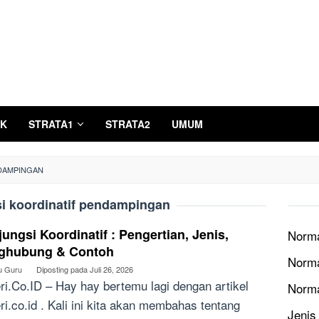
K
STRATA1
STRATA2
UMUM
DAMPINGAN
i koordinatif pendampingan
ungsi Koordinatif : Pengertian, Jenis,
Norma
ghubung & Contoh
Norma
u Guru
Diposting pada
Juli 26, 2026
ri.Co.ID – Hay hay bertemu lagi dengan artikel
Norm
ri.co.id . Kali ini kita akan membahas tentang
Jenis