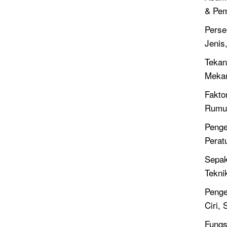
& Pe
Perse
Jenis
Tekan
Meka
Fakto
Rumus
Penge
Perat
Sepak
Tekni
Penge
Ciri,
Fungsi