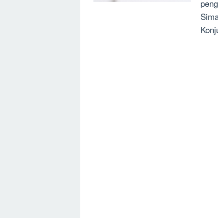
peng
Sima
Konj