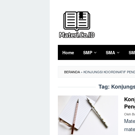
Loncat
ke
konten
Home
SMP
SMA
SM
BERANDA
»
KONJUNGSI KOORDINATIF PEN
Tag:
Konjungs
Konj
Pen
Oleh
B
Mate
mate