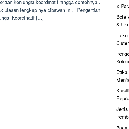
ertian konjungsi koordinatif hingga contohnya .
& Per
k ulasan lengkap nya dibawah ini. Pengertian
Bola V
ungsi Koordinatif […]
& Uku
Hukum
Siste
Penger
Keleb
Etika 
Manfa
Klasif
Repro
Jenis
Pembe
Asam 