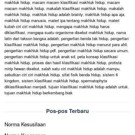
makhluk hidup
,
macam macam klasifikasi makhluk hidup
,
macam
macam makhluk hidup
,
makalah klasifikasi makhluk hidup
,
makalah
makhluk hidup
,
makhluk hidup adalah brainly
,
makhluk hidup apa aja
,
makhluk hidup manusia
,
materi ipa tentang makhluk hidup
,
materi
kuliah ciri ciri makhluk hidup
,
mengapa makhluk hidup harus
diklasifikasi
,
mengapa suatu organisme disebut makhluk hidup
,
nama
latin dari takson bangsa adalah
,
pengertian benda tak hidup
,
pengertian
klasifikasi makhluk hidup
,
pengertian makhluk hidup menurut para ahli
,
pengertian makhluk hidup pdf
,
pengertian makhluk hidup secara umum
,
pengertian makhluk hidup untuk anak sd
,
peta konsep klasifikasi
makhluk hidup
,
proses dan hasil klasifikasi makhluk hidup
,
protista
mirip hewan disebut
,
salah satu ciri makhluk hidup adalah mampu
,
sebutkan ciri ciri makhluk hidup
,
sifat fisik benda hidup
,
sistem 6
kingdom
,
sistem klasifikasi makhluk hidup
,
spermatophyta
diklasifikasikan menjadi
,
tujuan klasifikasi makhluk hidup adalah untuk
,
tujuan makhluk hidup berkembang biak
Pos-pos Terbaru
Norma Kesusilaan