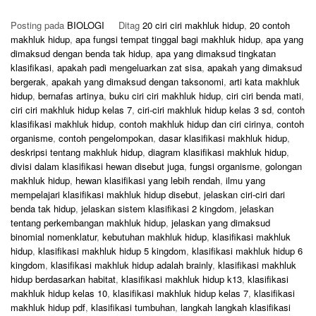
Posting pada
BIOLOGI
Ditag
20 ciri ciri makhluk hidup
,
20 contoh
makhluk hidup
,
apa fungsi tempat tinggal bagi makhluk hidup
,
apa yang
dimaksud dengan benda tak hidup
,
apa yang dimaksud tingkatan
klasifikasi
,
apakah padi mengeluarkan zat sisa
,
apakah yang dimaksud
bergerak
,
apakah yang dimaksud dengan taksonomi
,
arti kata makhluk
hidup
,
bernafas artinya
,
buku ciri ciri makhluk hidup
,
ciri ciri benda mati
,
ciri ciri makhluk hidup kelas 7
,
ciri-ciri makhluk hidup kelas 3 sd
,
contoh
klasifikasi makhluk hidup
,
contoh makhluk hidup dan ciri cirinya
,
contoh
organisme
,
contoh pengelompokan
,
dasar klasifikasi makhluk hidup
,
deskripsi tentang makhluk hidup
,
diagram klasifikasi makhluk hidup
,
divisi dalam klasifikasi hewan disebut juga
,
fungsi organisme
,
golongan
makhluk hidup
,
hewan klasifikasi yang lebih rendah
,
ilmu yang
mempelajari klasifikasi makhluk hidup disebut
,
jelaskan ciri-ciri dari
benda tak hidup
,
jelaskan sistem klasifikasi 2 kingdom
,
jelaskan
tentang perkembangan makhluk hidup
,
jelaskan yang dimaksud
binomial nomenklatur
,
kebutuhan makhluk hidup
,
klasifikasi makhluk
hidup
,
klasifikasi makhluk hidup 5 kingdom
,
klasifikasi makhluk hidup 6
kingdom
,
klasifikasi makhluk hidup adalah brainly
,
klasifikasi makhluk
hidup berdasarkan habitat
,
klasifikasi makhluk hidup k13
,
klasifikasi
makhluk hidup kelas 10
,
klasifikasi makhluk hidup kelas 7
,
klasifikasi
makhluk hidup pdf
,
klasifikasi tumbuhan
,
langkah langkah klasifikasi