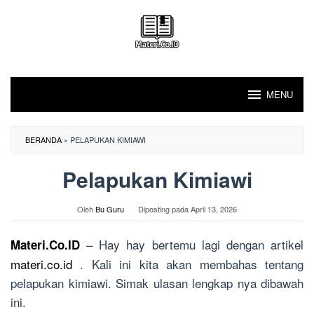
Loncat
ke
konten
MENU
BERANDA
»
PELAPUKAN KIMIAWI
Pelapukan Kimiawi
Oleh
Bu Guru
Diposting pada
April 13, 2026
– Hay hay bertemu lagi dengan artikel
Materi.Co.ID
materi.co.id
. Kali ini kita akan membahas tentang
pelapukan kimiawi. Simak ulasan lengkap nya dibawah
ini.