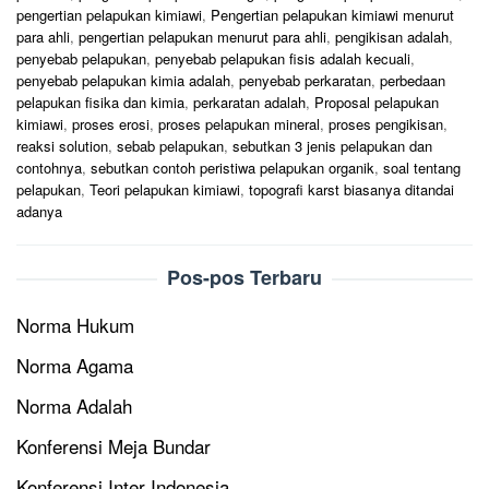
pengertian pelapukan kimiawi
,
Pengertian pelapukan kimiawi menurut
para ahli
,
pengertian pelapukan menurut para ahli
,
pengikisan adalah
,
penyebab pelapukan
,
penyebab pelapukan fisis adalah kecuali
,
penyebab pelapukan kimia adalah
,
penyebab perkaratan
,
perbedaan
pelapukan fisika dan kimia
,
perkaratan adalah
,
Proposal pelapukan
kimiawi
,
proses erosi
,
proses pelapukan mineral
,
proses pengikisan
,
reaksi solution
,
sebab pelapukan
,
sebutkan 3 jenis pelapukan dan
contohnya
,
sebutkan contoh peristiwa pelapukan organik
,
soal tentang
pelapukan
,
Teori pelapukan kimiawi
,
topografi karst biasanya ditandai
adanya
Pos-pos Terbaru
Norma Hukum
Norma Agama
Norma Adalah
Konferensi Meja Bundar
Konferensi Inter Indonesia