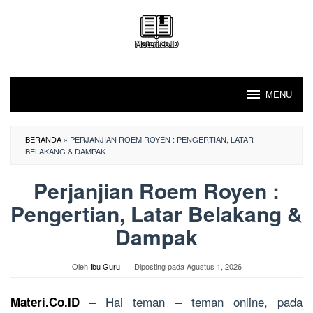
Loncat
ke
konten
MENU
BERANDA
»
PERJANJIAN ROEM ROYEN : PENGERTIAN, LATAR
BELAKANG & DAMPAK
Perjanjian Roem Royen :
Pengertian, Latar Belakang &
Dampak
Oleh
Ibu Guru
Diposting pada
Agustus 1, 2026
– Hai teman – teman online, pada
Materi.Co.ID