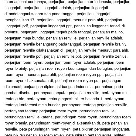
internasional contohnya
,
perjanjian
,
perjanjian inter indonesia
,
perjanjian
linggarjati
,
perjanjian linggarjati adalah
,
perjanjian linggarjati
ditandatangani secara sah pada tanggal
,
perjanjian linggarjati
menghasilkan 17
,
perjanjian linggarjati menurut para ahli
,
perjanjian
linggarjati pdf
,
perjanjian linggarjati ppt
,
perjanjian linggarjati terjadi di
provinsi
,
perjanjian linggarjati terjadi pada tanggal
,
perjanjian malino
,
perjanjian meja bundar
,
perjanjian renville
,
perjanjian renville adalah
,
perjanjian renville berlangsung pada tanggal
,
perjanjian renville brainly
,
perjanjian renville dilaksanakan di
,
perjanjian renville menurut para ahli
,
perjanjian renville pdf
,
perjanjian renville ppt
,
perjanjian renville zenius
,
perjanjian roem royen
,
perjanjian roem royen adalah
,
perjanjian roem
royen brainly
,
perjanjian roem royen keuntungan dan kerugian
,
perjanjian
roem royen menurut para ahli
,
perjanjian roem royen ppt
,
perjanjian
roem-royen dilaksanakan di
,
perjanjian roem-royen pdf
,
perjuangan
diplomasi
,
perjuangan diplomasi bangsa indonesia
,
permainan pada
gambar disebut
,
pertanyaan seputar perjanjian renville
,
pertanyaan sulit
tentang bfo
,
pertanyaan tentang agresi militer belanda 1
,
pertanyaan
tentang konferensi meja bundar
,
pertanyaan tentang perjanjian renville
,
pertanyaan tentang perjanjian roem royen
,
perundingan renville
,
perundingan renville karena
,
perundingan roem royen
,
perundingan roem
royen brainly
,
perundingan roem-royen dilaksanakan di
,
peta perjanjian
renville
,
peta perundingan roem royen
,
peta pikiran perjanjian linggarjati
,
peta pikiran perjanjian roem royen
,
peta pikiran tentang agresi militer