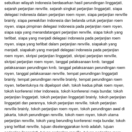
sebutkan wilayah indonesia berdasarkan hasil perundingan linggarjati
,
sejarah perjanjian renville
,
sejarah singkat perjanjian linggarjati
,
siapa
delegasi indonesia dalam perjanjian roem royen
,
siapa perjanjian renville
brainly
,
siapa perwakilan indonesia dan belanda untuk perjanjian roem
royen
,
siapa pimpinan delegasi indonesia pada perjanjian roem royen
,
siapa saja yang menandatangani perjanjian renville
,
siapa tokoh yang
terlibat
,
siapa yang menjadi delegasi indonesia pada perjanjian roem
royen
,
siapa yang terlibat dalam perjanjian renville
,
siapakah yang
menjadi
,
siapakah yang menjadi delegasi indonesia pada perjanjian
roem royen
,
skripsi perjanjian linggarjati
,
skripsi perjanjian renville
,
skripsi perjanjian roem royen
,
tanggal pelaksanaan kmb
,
tanggal
pelaksanaan perundingan kmb
,
tanggal pelaksanaan perundingan roem
royen
,
tanggal pelaksanaan renville
,
tempat perundingan linggarjati
brainly
,
tempat perundingan renville brainly
,
tempat perundingan roem
royen
,
terbentuknya ris dipelopori oleh
,
tokoh kedua pihak roem royen
,
tokoh konferensi inter indonesia
,
tokoh konferensi meja bundar
,
tokoh
perjanjian linggarjati
,
tokoh perjanjian linggarjati brainly
,
tokoh perjanjian
linggarjati dan perannya
,
tokoh perjanjian renville
,
tokoh perjanjian
renville brainly
,
tokoh perjanjian roem royen
,
tokoh perundingan awal di
jakarta
,
tokoh perundingan renville
,
tokoh roem royen
,
tokoh utama
perjanjian renville
,
tokoh yang berunding konferensi meja bundar
,
tokoh
yang terlibat renville
,
tujuan diselenggarakan kmb adalah
,
tujuan