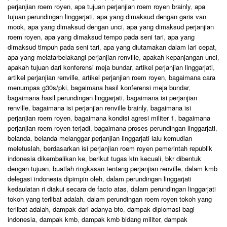
perjanjian roem royen
,
apa tujuan perjanjian roem royen brainly
,
apa
tujuan perundingan linggarjati
,
apa yang dimaksud dengan garis van
mook
,
apa yang dimaksud dengan unci
,
apa yang dimaksud perjanjian
roem royen
,
apa yang dimaksud tempo pada seni tari
,
apa yang
dimaksud timpuh pada seni tari
,
apa yang diutamakan dalam lari cepat
,
apa yang melatarbelakangi perjanjian renville
,
apakah kepanjangan unci
,
apakah tujuan dari konferensi meja bundar
,
artikel perjanjian linggarjati
,
artikel perjanjian renville
,
artikel perjanjian roem royen
,
bagaimana cara
menumpas g30s/pki
,
bagaimana hasil konferensi meja bundar
,
bagaimana hasil perundingan linggarjati
,
bagaimana isi perjanjian
renville
,
bagaimana isi perjanjian renville brainly
,
bagaimana isi
perjanjian roem royen
,
bagaimana kondisi agresi militer 1
,
bagaimana
perjanjian roem royen terjadi
,
bagaimana proses perundingan linggarjati
,
belanda
,
belanda melanggar perjanjian linggarjati lalu kemudian
meletuslah
,
berdasarkan isi perjanjian roem royen pemerintah republik
indonesia dikembalikan ke
,
berikut tugas ktn kecuali
,
bkr dibentuk
dengan tujuan
,
buatlah ringkasan tentang perjanjian renville
,
dalam kmb
delegasi indonesia dipimpin oleh
,
dalam perundingan linggarjati
kedaulatan ri diakui secara de facto atas
,
dalam perundingan linggarjati
tokoh yang terlibat adalah
,
dalam perundingan roem royen tokoh yang
terlibat adalah
,
dampak dari adanya bfo
,
dampak diplomasi bagi
indonesia
,
dampak kmb
,
dampak kmb bidang militer
,
dampak