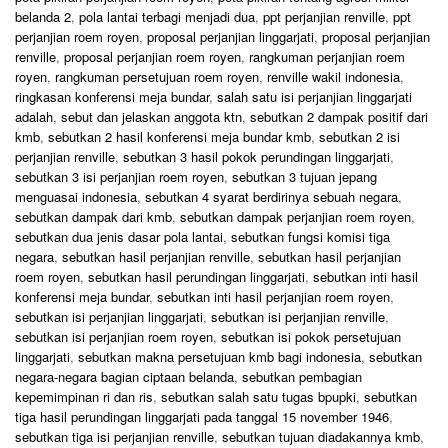
belanda 2
,
pola lantai terbagi menjadi dua
,
ppt perjanjian renville
,
ppt
perjanjian roem royen
,
proposal perjanjian linggarjati
,
proposal perjanjian
renville
,
proposal perjanjian roem royen
,
rangkuman perjanjian roem
royen
,
rangkuman persetujuan roem royen
,
renville wakil indonesia
,
ringkasan konferensi meja bundar
,
salah satu isi perjanjian linggarjati
adalah
,
sebut dan jelaskan anggota ktn
,
sebutkan 2 dampak positif dari
kmb
,
sebutkan 2 hasil konferensi meja bundar kmb
,
sebutkan 2 isi
perjanjian renville
,
sebutkan 3 hasil pokok perundingan linggarjati
,
sebutkan 3 isi perjanjian roem royen
,
sebutkan 3 tujuan jepang
menguasai indonesia
,
sebutkan 4 syarat berdirinya sebuah negara
,
sebutkan dampak dari kmb
,
sebutkan dampak perjanjian roem royen
,
sebutkan dua jenis dasar pola lantai
,
sebutkan fungsi komisi tiga
negara
,
sebutkan hasil perjanjian renville
,
sebutkan hasil perjanjian
roem royen
,
sebutkan hasil perundingan linggarjati
,
sebutkan inti hasil
konferensi meja bundar
,
sebutkan inti hasil perjanjian roem royen
,
sebutkan isi perjanjian linggarjati
,
sebutkan isi perjanjian renville
,
sebutkan isi perjanjian roem royen
,
sebutkan isi pokok persetujuan
linggarjati
,
sebutkan makna persetujuan kmb bagi indonesia
,
sebutkan
negara-negara bagian ciptaan belanda
,
sebutkan pembagian
kepemimpinan ri dan ris
,
sebutkan salah satu tugas bpupki
,
sebutkan
tiga hasil perundingan linggarjati pada tanggal 15 november 1946
,
sebutkan tiga isi perjanjian renville
,
sebutkan tujuan diadakannya kmb
,