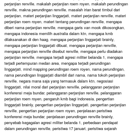
perjanjian renville
,
makalah perjanjian roem royen
,
makalah perundingan
renville
,
makna perundingan renville
,
masalah irian barat timbul dari
perjanjian
,
materi perjanjian linggarjati
,
materi perjanjian renville
,
materi
perjanjian roem royen
,
materi tentang perundingan renville
,
mengapa
diberi nama perjanjian renville
,
mengapa garis van mook dikosongkan
,
mengapa indonesia memilih australia dalam ktn
,
mengapa kmb
dilaksanakan di den haag
,
mengapa perjanjian linggarjati brainly
,
mengapa perjanjian linggarjati dibuat
,
mengapa perjanjian renville
,
mengapa perjanjian renville disebut renville
,
mengapa perlu diadakan
perjanjian renville
,
mengapa terjadi agresi militer belanda 1
,
mengapa
terjadi pertempuran medan area
,
mengapa terjadi perundingan
linggarjati
,
mind mapping perundingan roem royen
,
nama perundingan
,
nama perundingan linggarjati diambil dari nama
,
nama tokoh perjanjian
renville
,
negara mana saja yang termasuk dalam ktn
,
negosiasi
linggarjati
,
nilai moral dari perjanjian renville
,
pelanggaran perjanjian
konferensi meja bundar
,
pelanggaran perjanjian renville
,
pelanggaran
perjanjian roem royen
,
pengaruh kmb bagi indonesia
,
pengertian
linggarjati brainly
,
pengertian perjanjian linggarjati
,
pengertian perjanjian
renville
,
pengertian perjanjian roem royen
,
penjelasan peristiwa
konferensi meja bundar
,
penjelasan perundingan renville brainly
,
penyebab kegagalan agresi militer belanda 1
,
perbedaan pendapat
dalam perundingan renville
,
peristiwa 17 januari
,
peristiwa sejarah