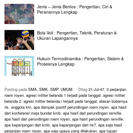
Jenis – Jenis Bentos : Pengertian, Ciri &
Peranannya Lengkap
Bola Voli : Pengertian, Teknik, Peraturan &
Ukuran Lapangannya
Hukum Termodinamika : Pengertian, Sistem &
Prosesnya Lengkap
Posting pada
SMA
,
SMK
,
SMP
,
UMUM
Ditag
21-Jul-47
,
3 perjanjian
roem royen
,
agresi militer belanda 1 terjadi pada tanggal
,
agresi militer
belanda 2
,
agresi militer belanda i terjadi pada tanggal
,
alasan bubarnya
ris
,
anggota ktn
,
apa dampak positif perundingan roem royen
,
apa hasil
dari konferensi meja bundar kmb
,
apa hasil dari perundingan renville
,
apa hasil dari perundingan roem royen
,
apa hasil perundingan renville
,
apa kepanjangan dari kmb
,
apa kepanjangan dari ris?
,
apa saja hasil
perjanjian roem royen
,
apa saja upaya yang dilakukan
,
apa tujuan