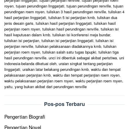
perjanjian linggarjati
,
tujuan perjanjian renville
,
tujuan perjanjian roem
royen
,
tujuan perundingan linggarjati
,
tujuan perundingan renville
,
tujuan
perundingan roem royen
,
tuliskan 3 hasil perundingan renville
,
tuliskan 4
hasil perjanjian linggarjati
,
tuliskan 5 isi perjanjian kmb
,
tuliskan dua
jenis desain garis
,
tuliskan hasil perjanjian linggarjati
,
tuliskan hasil
perjanjian roem royen
,
tuliskan hasil perundingan renville
,
tuliskan isi
hasil keputusan dalam kmb
,
tuliskan isi konferensi meja bundar
,
tuliskan isi perjanjian
,
tuliskan isi perjanjian linggarjati
,
tuliskan isi
perjanjian renville
,
tuliskan pelaksanaan diadakannya kmb
,
tuliskan
perjanjian roem royen
,
tuliskan salah satu tugas bpupki
,
tuliskan tiga
hasil perundingan renville
,
unci ini dibentuk sebagai akibat peristiwa
,
uni
indonesia-belanda diketuai oleh
,
uraian singkat tentang perjanjian
linggarjati
,
uraikan latar belakang perundingan kmb
,
waktu dan tempat
pelaksanaan perjanjian kmb
,
waktu dan tempat perjanjian roem royen
,
waktu pelaksanaan perjanjian roem royen
,
waktu perjanjian roem royen
,
yaitu
,
yang bukan akibat dari perundingan renville
Pos-pos Terbaru
Pengertian Biografi
Pengertian Novel