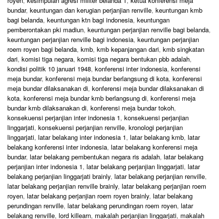
royen
,
kesimpulan agresi militer belanda 1
,
ketua konferensi meja
bundar
,
keuntungan dan kerugian perjanjian renville
,
keuntungan kmb
bagi belanda
,
keuntungan ktn bagi indonesia
,
keuntungan
pemberontakan pki madiun
,
keuntungan perjanjian renville bagi belanda
,
keuntungan perjanjian renville bagi indonesia
,
keuntungan perjanjian
roem royen bagi belanda
,
kmb
,
kmb kepanjangan dari
,
kmb singkatan
dari
,
komisi tiga negara
,
komisi tiga negara bentukan pbb adalah
,
kondisi politik 10 januari 1948
,
konferensi inter indonesia
,
konferensi
meja bundar
,
konferensi meja bundar berlangsung di kota
,
konferensi
meja bundar dilaksanakan di
,
konferensi meja bundar dilaksanakan di
kota
,
konferensi meja bundar kmb berlangsung di
,
konferensi meja
bundar kmb dilaksanakan di
,
konferensi meja bundar tokoh
,
konsekuensi perjanjian inter indonesia 1
,
konsekuensi perjanjian
linggarjati
,
konsekuensi perjanjian renville
,
kronologi perjanjian
linggarjati
,
latar belakang inter indonesia 1
,
latar belakang kmb
,
latar
belakang konferensi inter indonesia
,
latar belakang konferensi meja
bundar
,
latar belakang pembentukan negara ris adalah
,
latar belakang
perjanjian inter indonesia 1
,
latar belakang perjanjian linggarjati
,
latar
belakang perjanjian linggarjati brainly
,
latar belakang perjanjian renville
,
latar belakang perjanjian renville brainly
,
latar belakang perjanjian roem
royen
,
latar belakang perjanjian roem royen brainly
,
latar belakang
perundingan renville
,
latar belakang perundingan roem royen
,
latar
belakang renville
,
lord killearn
,
makalah perjanjian linggarjati
,
makalah