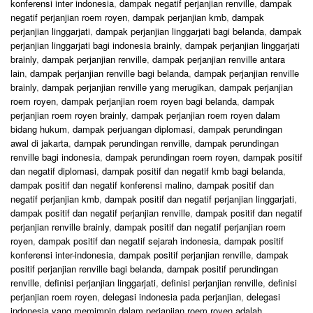
konferensi inter indonesia
,
dampak negatif perjanjian renville
,
dampak
negatif perjanjian roem royen
,
dampak perjanjian kmb
,
dampak
perjanjian linggarjati
,
dampak perjanjian linggarjati bagi belanda
,
dampak
perjanjian linggarjati bagi indonesia brainly
,
dampak perjanjian linggarjati
brainly
,
dampak perjanjian renville
,
dampak perjanjian renville antara
lain
,
dampak perjanjian renville bagi belanda
,
dampak perjanjian renville
brainly
,
dampak perjanjian renville yang merugikan
,
dampak perjanjian
roem royen
,
dampak perjanjian roem royen bagi belanda
,
dampak
perjanjian roem royen brainly
,
dampak perjanjian roem royen dalam
bidang hukum
,
dampak perjuangan diplomasi
,
dampak perundingan
awal di jakarta
,
dampak perundingan renville
,
dampak perundingan
renville bagi indonesia
,
dampak perundingan roem royen
,
dampak positif
dan negatif diplomasi
,
dampak positif dan negatif kmb bagi belanda
,
dampak positif dan negatif konferensi malino
,
dampak positif dan
negatif perjanjian kmb
,
dampak positif dan negatif perjanjian linggarjati
,
dampak positif dan negatif perjanjian renville
,
dampak positif dan negatif
perjanjian renville brainly
,
dampak positif dan negatif perjanjian roem
royen
,
dampak positif dan negatif sejarah indonesia
,
dampak positif
konferensi inter-indonesia
,
dampak positif perjanjian renville
,
dampak
positif perjanjian renville bagi belanda
,
dampak positif perundingan
renville
,
definisi perjanjian linggarjati
,
definisi perjanjian renville
,
definisi
perjanjian roem royen
,
delegasi indonesia pada perjanjian
,
delegasi
indonesia yang memimpin dalam perjanjian roem royen adalah
,