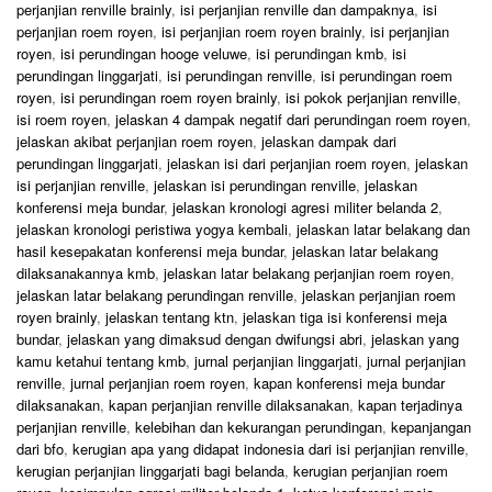
perjanjian renville brainly
,
isi perjanjian renville dan dampaknya
,
isi
perjanjian roem royen
,
isi perjanjian roem royen brainly
,
isi perjanjian
royen
,
isi perundingan hooge veluwe
,
isi perundingan kmb
,
isi
perundingan linggarjati
,
isi perundingan renville
,
isi perundingan roem
royen
,
isi perundingan roem royen brainly
,
isi pokok perjanjian renville
,
isi roem royen
,
jelaskan 4 dampak negatif dari perundingan roem royen
,
jelaskan akibat perjanjian roem royen
,
jelaskan dampak dari
perundingan linggarjati
,
jelaskan isi dari perjanjian roem royen
,
jelaskan
isi perjanjian renville
,
jelaskan isi perundingan renville
,
jelaskan
konferensi meja bundar
,
jelaskan kronologi agresi militer belanda 2
,
jelaskan kronologi peristiwa yogya kembali
,
jelaskan latar belakang dan
hasil kesepakatan konferensi meja bundar
,
jelaskan latar belakang
dilaksanakannya kmb
,
jelaskan latar belakang perjanjian roem royen
,
jelaskan latar belakang perundingan renville
,
jelaskan perjanjian roem
royen brainly
,
jelaskan tentang ktn
,
jelaskan tiga isi konferensi meja
bundar
,
jelaskan yang dimaksud dengan dwifungsi abri
,
jelaskan yang
kamu ketahui tentang kmb
,
jurnal perjanjian linggarjati
,
jurnal perjanjian
renville
,
jurnal perjanjian roem royen
,
kapan konferensi meja bundar
dilaksanakan
,
kapan perjanjian renville dilaksanakan
,
kapan terjadinya
perjanjian renville
,
kelebihan dan kekurangan perundingan
,
kepanjangan
dari bfo
,
kerugian apa yang didapat indonesia dari isi perjanjian renville
,
kerugian perjanjian linggarjati bagi belanda
,
kerugian perjanjian roem