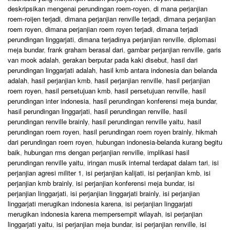
deskripsikan mengenai perundingan roem-royen
,
di mana perjanjian
roem-roijen terjadi
,
dimana perjanjian renville terjadi
,
dimana perjanjian
roem royen
,
dimana perjanjian roem royen terjadi
,
dimana terjadi
perundingan linggarjati
,
dimana terjadinya perjanjian renville
,
diplomasi
meja bundar
,
frank graham berasal dari
,
gambar perjanjian renville
,
garis
van mook adalah
,
gerakan berputar pada kaki disebut
,
hasil dari
perundingan linggarjati adalah
,
hasil kmb antara indonesia dan belanda
adalah
,
hasil perjanjian kmb
,
hasil perjanjian renville
,
hasil perjanjian
roem royen
,
hasil persetujuan kmb
,
hasil persetujuan renville
,
hasil
perundingan inter indonesia
,
hasil perundingan konferensi meja bundar
,
hasil perundingan linggarjati
,
hasil perundingan renville
,
hasil
perundingan renville brainly
,
hasil perundingan renville yaitu
,
hasil
perundingan roem royen
,
hasil perundingan roem royen brainly
,
hikmah
dari perundingan roem royen
,
hubungan indonesia-belanda kurang begitu
baik
,
hubungan rms dengan perjanjian renville
,
implikasi hasil
perundingan renville yaitu
,
iringan musik internal terdapat dalam tari
,
isi
perjanjian agresi militer 1
,
isi perjanjian kalijati
,
isi perjanjian kmb
,
isi
perjanjian kmb brainly
,
isi perjanjian konferensi meja bundar
,
isi
perjanjian linggarjati
,
isi perjanjian linggarjati brainly
,
isi perjanjian
linggarjati merugikan indonesia karena
,
isi perjanjian linggarjati
merugikan indonesia karena mempersempit wilayah
,
isi perjanjian
linggarjati yaitu
,
isi perjanjian meja bundar
,
isi perjanjian renville
,
isi